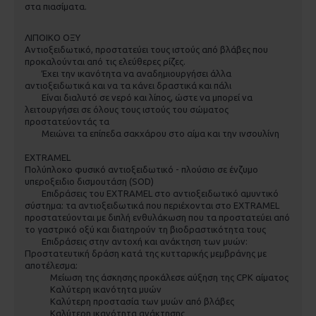
στα πιασίματα.
ΛΙΠΟΙΚΟ ΟΞΥ
Αντιοξειδωτικό, προστατεύει τους ιστούς από βλάβες που
προκαλούνται από τις ελεύθερες ρίζες.
Έχει την ικανότητα να αναδημιουργήσει άλλα
αντιοξειδωτικά και να τα κάνει δραστικά και πάλι
Είναι διαλυτό σε νερό και λίπος, ώστε να μπορεί να
λειτουργήσει σε όλους τους ιστούς του σώματος
προστατεύοντάς τα
Μειώνει τα επίπεδα σακχάρου στο αίμα και την ινσουλίνη
EXTRAMEL
Πολύπλοκο φυσικό αντιοξειδωτικό - πλούσιο σε ένζυμο
υπεροξειδιο δισμουτάση (SOD)
Επιδράσεις του EXTRAMEL στο αντιοξειδωτικό αμυντικό
σύστημα: τα αντιοξειδωτικά που περιέχονται στο EXTRAMEL
προστατεύονται με διπλή ενθυλάκωση που τα προστατεύει από
το γαστρικό οξύ και διατηρούν τη βιοδραστικότητα τους
Επιδράσεις στην αντοχή και ανάκτηση των μυών:
Προστατευτική δράση κατά της κυτταρικής μεμβράνης με
αποτέλεσμα:
Μείωση της άσκησης προκάλεσε αύξηση της CPK αίματος
Καλύτερη ικανότητα μυών
Καλύτερη προστασία των μυών από βλάβες
Καλύτερη ικανότητα ανάκτησης