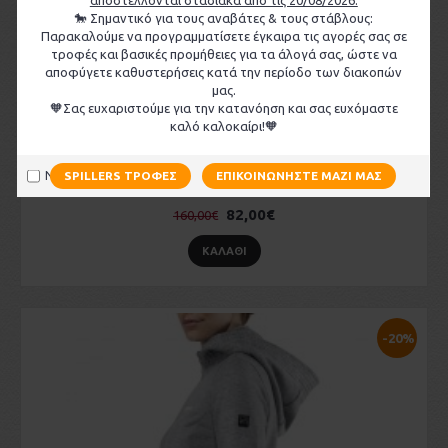
🐎 Σημαντικό για τους αναβάτες & τους στάβλους:
Παρακαλούμε να προγραμματίσετε έγκαιρα τις αγορές σας σε
τροφές και βασικές προμήθειες για τα άλογά σας, ώστε να
αποφύγετε καθυστερήσεις κατά την περίοδο των διακοπών
μας.
🧡Σας ευχαριστούμε για την κατανόηση και σας ευχόμαστε
καλό καλοκαίρι!🧡
Να μην εμφανιστεί ξανά
SPILLERS ΤΡΟΦΈΣ
ΕΠΙΚΟΙΝΩΝΉΣΤΕ ΜΑΖΊ ΜΑΣ
Ανδρικό Αδιάβροχο EQUILINE "Baddy"
82,00€
160,00€
ΚΑΛΆΘΙ
-20%