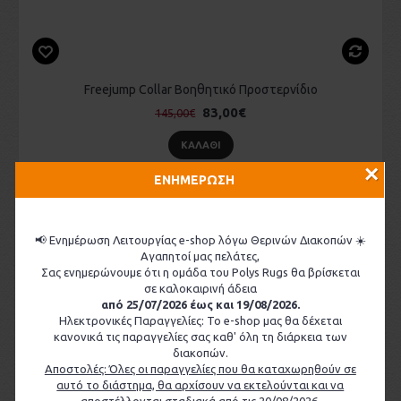
Freejump Collar Βοηθητικό Προστερνίδιο
83,00€
145,00€
ΚΑΛΆΘΙ
×
ΕΝΗΜΕΡΩΣΗ
-49%
📢 Ενημέρωση Λειτουργίας e-shop λόγω Θερινών Διακοπών ☀️
Αγαπητοί μας πελάτες,
Σας ενημερώνουμε ότι η ομάδα του Polys Rugs θα βρίσκεται
σε καλοκαιρινή άδεια
από 25/07/2026 έως και 19/08/2026.
Ηλεκτρονικές Παραγγελίες: Το e-shop μας θα δέχεται
κανονικά τις παραγγελίες σας καθ' όλη τη διάρκεια των
διακοπών.
Αποστολές: Όλες οι παραγγελίες που θα καταχωρηθούν σε
αυτό το διάστημα, θα αρχίσουν να εκτελούνται και να
αποστέλλονται σταδιακά από τις 20/08/2026.