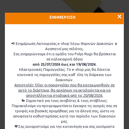
×
ΕΝΗΜΕΡΩΣΗ
📢 Ενημέρωση Λειτουργίας e-shop λόγω Θερινών Διακοπών ☀️
Κάλυμμα επόχου από δέρμα προβάτου Christ
Αγαπητοί μας πελάτες,
Σας ενημερώνουμε ότι η ομάδα του Polys Rugs θα βρίσκεται
50,00€
σε καλοκαιρινή άδεια
από 25/07/2026 έως και 19/08/2026.
ΚΑΛΆΘΙ
Ηλεκτρονικές Παραγγελίες: Το e-shop μας θα δέχεται
κανονικά τις παραγγελίες σας καθ' όλη τη διάρκεια των
διακοπών.
Αποστολές: Όλες οι παραγγελίες που θα καταχωρηθούν σε
αυτό το διάστημα, θα αρχίσουν να εκτελούνται και να
αποστέλλονται σταδιακά από τις 20/08/2026.
🐎 Σημαντικό για τους αναβάτες & τους στάβλους:
Παρακαλούμε να προγραμματίσετε έγκαιρα τις αγορές σας σε
τροφές και βασικές προμήθειες για τα άλογά σας, ώστε να
αποφύγετε καθυστερήσεις κατά την περίοδο των διακοπών
μας.
🧡Σας ευχαριστούμε για την κατανόηση και σας ευχόμαστε