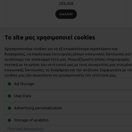
288,00€
ΚΑΛΆΘΙ
Το site μας χρησιμοποιεί cookies
Εμφάνιση 1 έως 6 από 6 (1 Σελ.)
Χρησιμοποιούμε cookies για να εξατομικεύσουμε περιεχόμενο και
διαφημίσεις, να παρέχουμε λειτουργίες μέσων κοινωνικής δικτύωσης και
αναλύουμε την επισκεψιμότητά μας. Μοιραζόμαστε επίσης πληροφορίες
σχετικά με τη χρήση του ιστότοπού μας με τους συνεργάτες μας στα μέσ
κοινωνικής δικτύωσης, τη διαφήμιση και την ανάλυση. Συμφωνείτε με τα
cookies μας εάν συνεχίσετε να χρησιμοποιείτε τον ιστότοπό μας.
ΙΣΤΟΡΙΚΌ
Ad Storage
User Data
ΠΛΗΡΟΦΟΡΙΕΣ
Advertising personalization
ΕΞΥΠΗΡΕΤΗΣΗ ΠΕΛΑΤΩΝ
Storage of analytics
ΤΡΟΠΟΙ ΕΠΙΚΟΙΝΩΝΙΑΣ
Πολιτική Απορρήτου