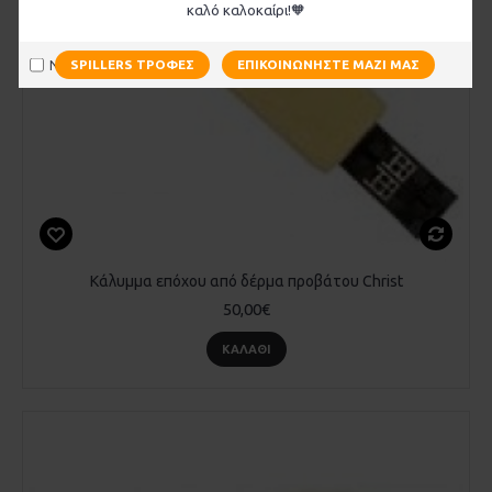
καλό καλοκαίρι!🧡
Να μην εμφανιστεί ξανά
SPILLERS ΤΡΟΦΈΣ
ΕΠΙΚΟΙΝΩΝΉΣΤΕ ΜΑΖΊ ΜΑΣ
Κάλυμμα επόχου από δέρμα προβάτου Christ
50,00€
ΚΑΛΆΘΙ