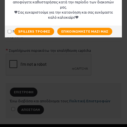
αποφύγετε καθυστερήσεις κατά την περίοδο των διακοπών
μας.
🧡Σας ευχαριστούμε για την κατανόηση και σας ευχόμαστε
καλό καλοκαίρι!🧡
Να μην εμφανιστεί ξανά
SPILLERS ΤΡΟΦΈΣ
ΕΠΙΚΟΙΝΩΝΉΣΤΕ ΜΑΖΊ ΜΑΣ
Captcha
Συμπλήρωσε παρακάτω την επαλήθευση captcha
ΕΠΙΣΤΡΟΦΉ
Έχω διαβάσει και αποδέχομαι τους
Πολιτική Επιστροφών