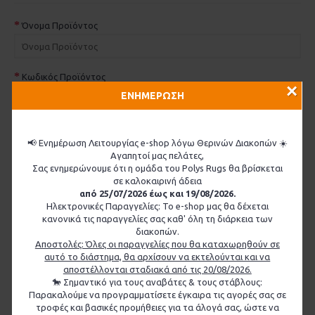
Όνομα Προϊόντος
Κωδικός Προϊόντος
×
ΕΝΗΜΕΡΩΣΗ
Ποσότητα
📢 Ενημέρωση Λειτουργίας e-shop λόγω Θερινών Διακοπών ☀️
Αγαπητοί μας πελάτες,
Σας ενημερώνουμε ότι η ομάδα του Polys Rugs θα βρίσκεται
Αιτία Επιστροφής
σε καλοκαιρινή άδεια
από 25/07/2026 έως και 19/08/2026.
Το Προϊόν έχει ανοιχτεί
Ηλεκτρονικές Παραγγελίες: Το e-shop μας θα δέχεται
κανονικά τις παραγγελίες σας καθ' όλη τη διάρκεια των
Ναι
διακοπών.
Αποστολές: Όλες οι παραγγελίες που θα καταχωρηθούν σε
Όχι
αυτό το διάστημα, θα αρχίσουν να εκτελούνται και να
αποστέλλονται σταδιακά από τις 20/08/2026.
Ελαττωματικό ή άλλες λεπτομέρειες
🐎 Σημαντικό για τους αναβάτες & τους στάβλους:
Παρακαλούμε να προγραμματίσετε έγκαιρα τις αγορές σας σε
τροφές και βασικές προμήθειες για τα άλογά σας, ώστε να