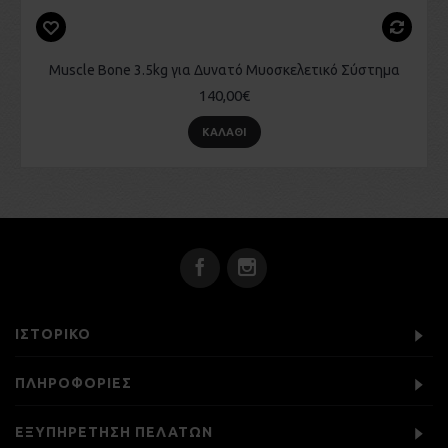
Muscle Bone 3.5kg για Δυνατό Μυοσκελετικό Σύστημα
140,00€
ΚΑΛΆΘΙ
ΙΣΤΟΡΙΚΌ
ΠΛΗΡΟΦΟΡΙΕΣ
ΕΞΥΠΗΡΕΤΗΣΗ ΠΕΛΑΤΩΝ