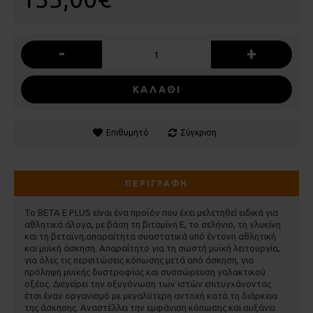
-
+
ΚΑΛΆΘΙ
Επιθυμητό
Σύγκριση
ΠΕΡΙΓΡΑΦΉ
Το BETA E PLUS είναι ένα προϊόν που έχει μελετηθεί ειδικά για
αθλητικά άλογα, με βάση τη βιταμίνη Ε, το σελήνιο, τη γλυκίνη
και τη βεταϊνη,απαραίτητα συαστατικά υπό έντονη αθλητική
και μυϊκή άσκηση. Απαραίτητο για τη σωστή μυϊκή λειτουργία,
για όλες τις περιπτώσεις κόπωσης μετά από άσκηση, για
πρόληψη μυϊκής δυστροφίας και συσσώρευση γαλακτικού
οξέος. Διεγείρει την οξυγόνωση των ιστών επιτυγχάνοντας
έτσι έναν οργανισμό με μεγαλύτερη αντοχή κατά τη διάρκεια
της άσκησης. Αναστέλλει την εμφάνιση κόπωσης και αυξάνει