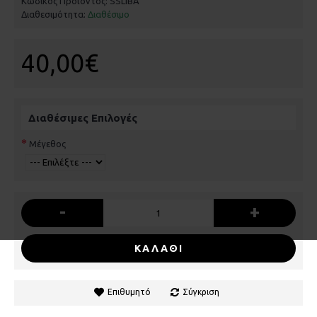
Κωδικός Προϊόντος:
SSLIBA
Διαθεσιμότητα:
Διαθέσιμο
40,00€
Διαθέσιμες Επιλογές
Μέγεθος
-
+
ΚΑΛΆΘΙ
Επιθυμητό
Σύγκριση