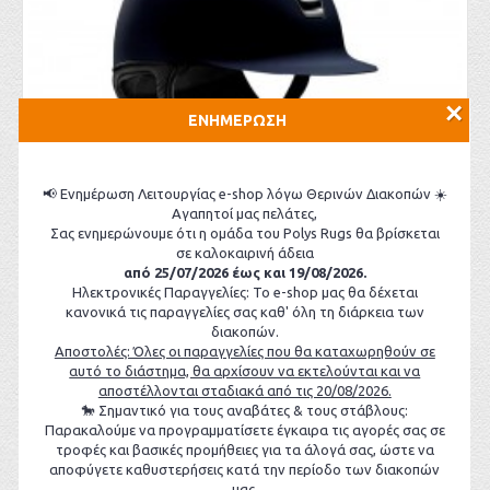
×
ΕΝΗΜΕΡΩΣΗ
📢 Ενημέρωση Λειτουργίας e-shop λόγω Θερινών Διακοπών ☀️
Αγαπητοί μας πελάτες,
Σας ενημερώνουμε ότι η ομάδα του Polys Rugs θα βρίσκεται
σε καλοκαιρινή άδεια
από 25/07/2026 έως και 19/08/2026.
Ηλεκτρονικές Παραγγελίες: Το e-shop μας θα δέχεται
Κράνος Shadowmatt Standard V1
κανονικά τις παραγγελίες σας καθ' όλη τη διάρκεια των
340,00€
διακοπών.
Αποστολές: Όλες οι παραγγελίες που θα καταχωρηθούν σε
ΚΑΛΆΘΙ
αυτό το διάστημα, θα αρχίσουν να εκτελούνται και να
αποστέλλονται σταδιακά από τις 20/08/2026.
🐎 Σημαντικό για τους αναβάτες & τους στάβλους:
Παρακαλούμε να προγραμματίσετε έγκαιρα τις αγορές σας σε
τροφές και βασικές προμήθειες για τα άλογά σας, ώστε να
αποφύγετε καθυστερήσεις κατά την περίοδο των διακοπών
μας.