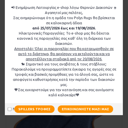
📢 Ενημέρωση Λειτουργίας e-shop λόγω Θερινών Διακοπών ☀️
Αγαπητοί μας πελάτες,
Σας ενημερώνουμε ότι η ομάδα του Polys Rugs θα βρίσκεται
σε καλοκαιρινή άδεια
Pad Σέλας Butet
από 25/07/2026 έως και 19/08/2026.
Ηλεκτρονικές Παραγγελίες: Το e-shop μας θα δέχεται
Από 235,00€
κανονικά τις παραγγελίες σας καθ' όλη τη διάρκεια των
διακοπών.
ΚΑΛΆΘΙ
Αποστολές: Όλες οι παραγγελίες που θα καταχωρηθούν σε
αυτό το διάστημα, θα αρχίσουν να εκτελούνται και να
αποστέλλονται σταδιακά από τις 20/08/2026.
🐎 Σημαντικό για τους αναβάτες & τους στάβλους:
Παρακαλούμε να προγραμματίσετε έγκαιρα τις αγορές σας σε
τροφές και βασικές προμήθειες για τα άλογά σας, ώστε να
αποφύγετε καθυστερήσεις κατά την περίοδο των διακοπών
μας.
🧡Σας ευχαριστούμε για την κατανόηση και σας ευχόμαστε
καλό καλοκαίρι!🧡
Να μην εμφανιστεί ξανά
SPILLERS ΤΡΟΦΈΣ
ΕΠΙΚΟΙΝΩΝΉΣΤΕ ΜΑΖΊ ΜΑΣ