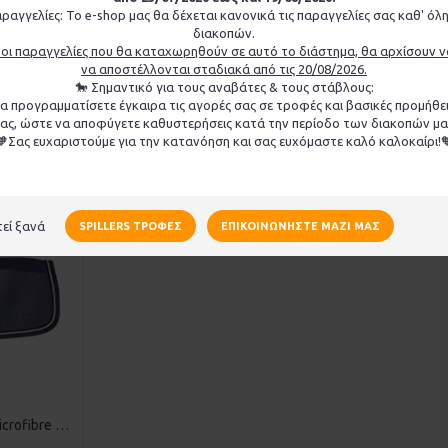
ραγγελίες: Το e-shop μας θα δέχεται κανονικά τις παραγγελίες σας καθ' όλη
διακοπών.
οι παραγγελίες που θα καταχωρηθούν σε αυτό το διάστημα, θα αρχίσουν ν
 με λαιμό
Κουβέρτα για μύγες Equiline "Weston"
να αποστέλλονται σταδιακά από τις 20/08/2026.
🐎 Σημαντικό για τους αναβάτες & τους στάβλους:
75,00€
 προγραμματίσετε έγκαιρα τις αγορές σας σε τροφές και βασικές προμήθει
ας, ώστε να αποφύγετε καθυστερήσεις κατά την περίοδο των διακοπών μα
ΚΑΛΆΘΙ
🧡Σας ευχαριστούμε για την κατανόηση και σας ευχόμαστε καλό καλοκαίρι!
εί ξανά
SPILLERS ΤΡΟΦΈΣ
ΕΠΙΚΟΙΝΩΝΉΣΤΕ ΜΑΖΊ ΜΑΣ
Κουβέρτα Equiline Microfibre "Venice"