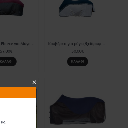
Κουβέρτα με Fleece για Μύγες "Comfort"
Κουβέρτα για μύγες/ξείδρωμα Monaco
57,00€
50,00€
ΚΑΛΆΘΙ
ΚΑΛΆΘΙ
×
εια