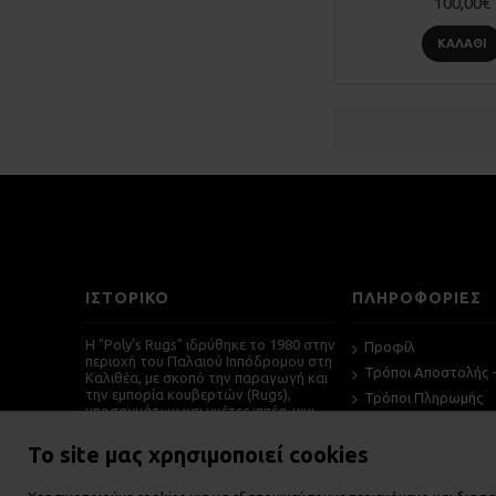
100,00€
ΚΑΛΆΘΙ
ΙΣΤΟΡΙΚΌ
ΠΛΗΡΟΦΟΡΙΕΣ
Η "Poly's Rugs" ιδρύθηκε το 1980 στην
Προφίλ
περιοχή του Παλαιού Ιππόδρομου στη
Τρόποι Αποστολής 
Καλιθέα, με σκοπό την παραγωγή και
την εμπορία κουβερτών (Rugs),
Τρόποι Πληρωμής
υποσαγμάτων και γκέτες ιππέα-μινι
Όροι χρήσης
τσαπς από τον κύριο Ανδρέα
Πολυχρονόπουλο.
Επικοινωνήστε μαζί
Το site μας χρησιμοποιεί cookies
Χάρτης Ιστότοπου