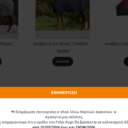
Κουβέρτα Fleece για Μύγες "Comfort"
Κουβέρτα για Μύγες "Comfort" με Σταυρωτά Λουριά
58,00€
ΚΑΛΆΘΙ
ΕΝΗΜΕΡΩΣΗ
📢 Ενημέρωση Λειτουργίας e-shop λόγω Θερινών Διακοπών ☀️
Αγαπητοί μας πελάτες,
ς ενημερώνουμε ότι η ομάδα του Polys Rugs θα βρίσκεται σε καλοκαιρινή άδ
από 25/07/2026 έως και 19/08/2026.