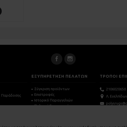
ΕΞΥΠΗΡΕΤΗΣΗ ΠΕΛΑΤΩΝ
ΤΡΟΠΟΙ ΕΠΙ
Σύγκριση προϊόντων
2106020650
Επιστροφές
- Παράδοσης
Λ. Ευελπίδω
Ιστορικό Παραγγελιών
polysrugs@p
Πολιτική Επιστροφών
 μας