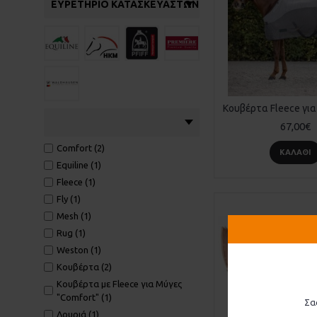
ΕΥΡΕΤΉΡΙΟ ΚΑΤΑΣΚΕΥΑΣΤΏΝ
67,00€
Comfort (2)
ΚΑΛΆΘΙ
Equiline (1)
Fleece (1)
Fly (1)
Mesh (1)
Rug (1)
Weston (1)
Κουβέρτα (2)
Κουβέρτα με Fleece για Μύγες
"Comfort" (1)
Σα
Λουριά (1)