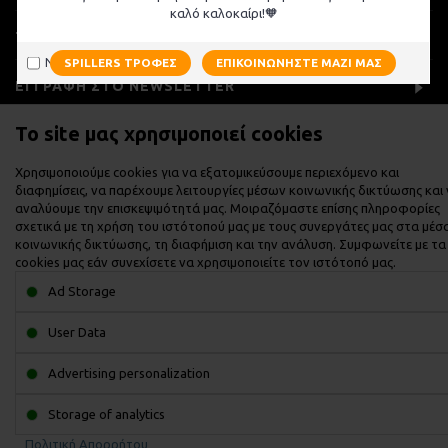
καλό καλοκαίρι!🧡
ΤΡΟΠΟΙ ΕΠΙΚΟΙΝΩΝΙΑΣ
Να μην εμφανιστεί ξανά
SPILLERS ΤΡΟΦΈΣ
ΕΠΙΚΟΙΝΩΝΉΣΤΕ ΜΑΖΊ ΜΑΣ
ΕΓΓΡΑΦΉ ΣΤΟ NEWSLETTER
Το site μας χρησιμοποιεί cookies
Copyright © 2025, Poly's Rugs Tack Shop - Designed and supported by
Digisol Ltd
Χρησιμοποιούμε cookies για να εξατομικεύσουμε περιεχόμενο και
διαφημίσεις, να παρέχουμε λειτουργίες μέσων κοινωνικής δικτύωσης και
αναλύουμε την επισκεψιμότητά μας. Μοιραζόμαστε επίσης πληροφορίες
σχετικά με τη χρήση του ιστότοπού μας με τους συνεργάτες μας στα μέσ
κοινωνικής δικτύωσης, τη διαφήμιση και την ανάλυση. Συμφωνείτε με τα
cookies μας εάν συνεχίσετε να χρησιμοποιείτε τον ιστότοπό μας.
Ad Storage
User Data
Advertising personalization
Storage of analytics
Πολιτική Απορρήτου