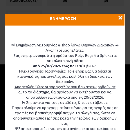
Καθίσματος (5)
(6)
(5)
×
ΕΝΗΜΕΡΩΣΗ
📢 Ενημέρωση Λειτουργίας e-shop λόγω Θερινών Διακοπών ☀️
Διάφορα
Αγαπητοί μας πελάτες,
Αξεσουάρ (5)
Σας ενημερώνουμε ότι η ομάδα του Polys Rugs θα βρίσκεται
σε καλοκαιρινή άδεια
από 25/07/2026 έως και 19/08/2026.
Ηλεκτρονικές Παραγγελίες: Το e-shop μας θα δέχεται
κανονικά τις παραγγελίες σας καθ' όλη τη διάρκεια των
διακοπών.
Αποστολές: Όλες οι παραγγελίες που θα καταχωρηθούν σε
αυτό το διάστημα, θα αρχίσουν να εκτελούνται και να
αποστέλλονται σταδιακά από τις 20/08/2026.
ΙΣΤΟΡΙΚΌ
🐎 Σημαντικό για τους αναβάτες & τους στάβλους:
Παρακαλούμε να προγραμματίσετε έγκαιρα τις αγορές σας σε
ΠΛΗΡΟΦΟΡΙΕΣ
τροφές και βασικές προμήθειες για τα άλογά σας, ώστε να
αποφύγετε καθυστερήσεις κατά την περίοδο των διακοπών
μας.
ΕΞΥΠΗΡΕΤΗΣΗ ΠΕΛΑΤΩΝ
🧡Σας ευχαριστούμε για την κατανόηση και σας ευχόμαστε