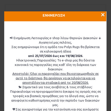
×
ΕΝΗΜΕΡΩΣΗ
📢 Ενημέρωση Λειτουργίας e-shop λόγω Θερινών Διακοπών ☀️
Αγαπητοί μας πελάτες,
Σας ενημερώνουμε ότι η ομάδα του Polys Rugs θα βρίσκεται
σε καλοκαιρινή άδεια
από 25/07/2026 έως και 19/08/2026.
Ηλεκτρονικές Παραγγελίες: Το e-shop μας θα δέχεται
κανονικά τις παραγγελίες σας καθ' όλη τη διάρκεια των
διακοπών.
Αποστολές: Όλες οι παραγγελίες που θα καταχωρηθούν σε
αυτό το διάστημα, θα αρχίσουν να εκτελούνται και να
αποστέλλονται σταδιακά από τις 20/08/2026.
🐎 Σημαντικό για τους αναβάτες & τους στάβλους:
Παρακαλούμε να προγραμματίσετε έγκαιρα τις αγορές σας σε
τροφές και βασικές προμήθειες για τα άλογά σας, ώστε να
αποφύγετε καθυστερήσεις κατά την περίοδο των διακοπών
μας.
LoveHorses - Επίδεσμος Σώματος Deluxe
🧡Σας ευχαριστούμε για την κατανόηση και σας ευχόμαστε