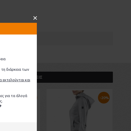
×
εια
 τη διάρκεια των
TOP ΣΕ ΠΩΛΉΣΕΙΣ
α εκτελούνται και
ες για τα άλογά
-49%
-20%
ς.
