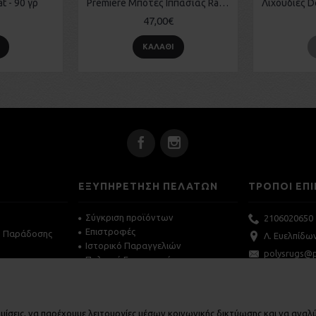
t - 90 γρ
Premiere Μπότες Ιππασίας Rambler
47,00€
ΚΑΛΆΘΙ
ΕΞΥΠΗΡΕΤΗΣΗ ΠΕΛΑΤΩΝ
ΤΡΟΠΟΙ ΕΠΙ
Σύγκριση προϊόντων
2106020650
Επιστροφές
- Παράδοσης
Λ. Ευελπίδω
Ιστορικό Παραγγελιών
polysrugs@p
Πολιτική Επιστροφών
 μας
υ
ημίσεις, να παρέχουμε λειτουργίες μέσων κοινωνικής δικτύωσης και να ανα