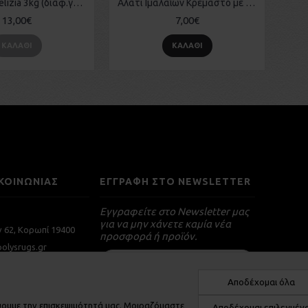
Λιχουδιές Delizia 3kg (διάφ.γεύσεις)
Αλάτι Ιμαλαΐων Κρεμαστό με σχοινί (2-2.5kg)
13,00€
7,00€
ΚΑΛΆΘΙ
ΚΑΛΆΘΙ
ΚΟΙΝΩΝΙΑΣ
ΕΓΓΡΑΦΉ ΣΤΟ NEWSLETTER
Εγγραφείτε στο Newsletter μας
για να μην χάνετε καμία νέα
ν 62, Κορωπί 19400
προσφορά ή προϊόν.
olysrugs.gr
Αποδέχομαι όλα
λύουμε την επισκεψιμότητά μας. Μοιραζόμαστε
Αποδέχομαι επιλεγμέν