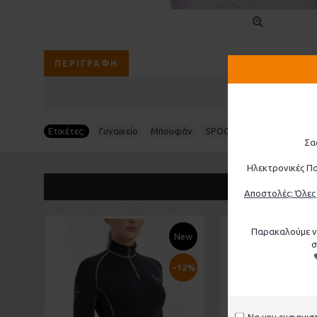
ΠΕΡΙΓΡΑΦΉ
Ετικέτες:
Γυναικείο
,
Μπουφάν
,
SPOOKS
Σα
Ηλεκτρονικές Πα
ΠΡΟΣΦΟΡΈΣ
Αποστολές: Όλες 
Παρακαλούμε να
New
σ
-12%
Να μην εμφανιστ