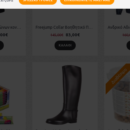
EQUILINE T-Shirt Αγώνων κοντομάνικο "Essenza"
Freejump Collar Βοηθητικό Προστερνίδιο
,00€
83,00€
145,00€
160,
ΚΑΛΆΘΙ
Διαθέσιμο