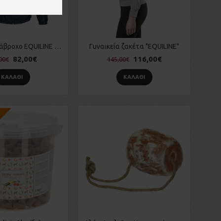
Ανδρικό Αδιάβροχο EQUILINE "Baddy"
Γυναικεία ζακέτα "EQUILINE"
82,00€
116,00€
00€
145,00€
ΚΑΛΆΘΙ
ΚΑΛΆΘΙ