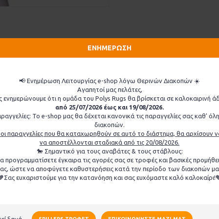
ΕΝΗΜΕΡΩΣΗ
📢 Ενημέρωση Λειτουργίας e-shop λόγω Θερινών Διακοπών ☀️
Αγαπητοί μας πελάτες,
ς ενημερώνουμε ότι η ομάδα του Polys Rugs θα βρίσκεται σε καλοκαιρινή άδ
από 25/07/2026 έως και 19/08/2026.
ραγγελίες: Το e-shop μας θα δέχεται κανονικά τις παραγγελίες σας καθ' όλη
διακοπών.
οι παραγγελίες που θα καταχωρηθούν σε αυτό το διάστημα, θα αρχίσουν ν
να αποστέλλονται σταδιακά από τις 20/08/2026.
🐎 Σημαντικό για τους αναβάτες & τους στάβλους:
 προγραμματίσετε έγκαιρα τις αγορές σας σε τροφές και βασικές προμήθει
-70%
-43%
ας, ώστε να αποφύγετε καθυστερήσεις κατά την περίοδο των διακοπών μα
🧡Σας ευχαριστούμε για την κατανόηση και σας ευχόμαστε καλό καλοκαίρι!
εί ξανά
SPILLERS ΤΡΟΦΈΣ
ΕΠΙΚΟΙΝΩΝΉΣΤΕ ΜΑΖΊ ΜΑΣ