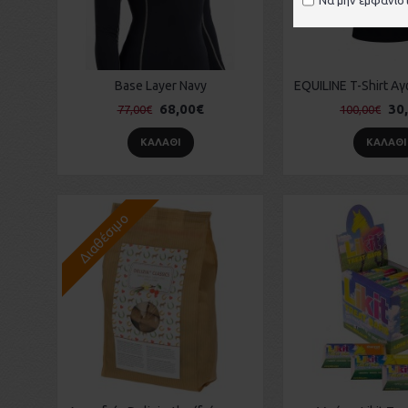
Base Layer Navy
68,00€
30
77,00€
100,00€
ΚΑΛΆΘΙ
ΚΑΛΆΘΙ
Διαθέσιμο