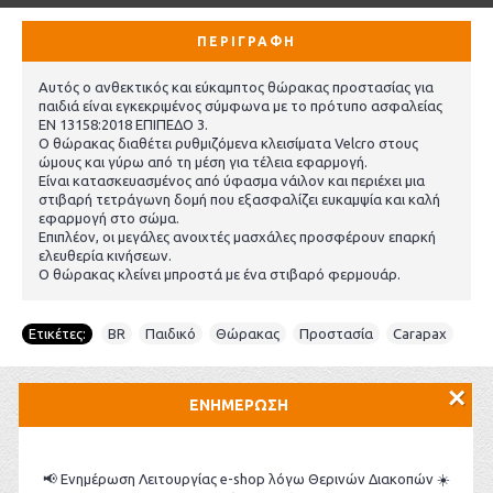
ΠΕΡΙΓΡΑΦΉ
Αυτός ο ανθεκτικός και εύκαμπτος θώρακας προστασίας για
παιδιά είναι εγκεκριμένος σύμφωνα με το πρότυπο ασφαλείας
EN 13158:2018 ΕΠΙΠΕΔΟ 3.
Ο θώρακας διαθέτει ρυθμιζόμενα κλεισίματα Velcro στους
ώμους και γύρω από τη μέση για τέλεια εφαρμογή.
Είναι κατασκευασμένος από ύφασμα νάιλον και περιέχει μια
στιβαρή τετράγωνη δομή που εξασφαλίζει ευκαμψία και καλή
εφαρμογή στο σώμα.
Επιπλέον, οι μεγάλες ανοιχτές μασχάλες προσφέρουν επαρκή
ελευθερία κινήσεων.
Ο θώρακας κλείνει μπροστά με ένα στιβαρό φερμουάρ.
Ετικέτες:
BR
,
Παιδικό
,
Θώρακας
,
Προστασία
,
Carapax
×
ΕΝΗΜΕΡΩΣΗ
ΣΧΕΤΙΚΆ ΠΡΟΪΌΝΤΑ
ΕΠΊΣΗΣ ΑΓΌΡΑΣΑΝ
ΠΡΟΣΦΟΡΈΣ
TOP ΣΕ ΠΩΛΉΣΕΙΣ
📢 Ενημέρωση Λειτουργίας e-shop λόγω Θερινών Διακοπών ☀️