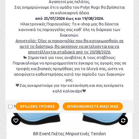
Αγαπητοί μας πελάτες,
Σας ενημερώνουμε ότι η ομάδα του Polys Rugs θα βρίσκεται
σε καλοκαιρινή άδεια
από 25/07/2026 έως και 19/08/2026.
Ηλεκτρονικές Παραγγελίες: Το e-shop μας θα δέχεται
κανονικά τις παραγγελίες σας καθ' όλη τη διάρκεια των
διακοπών.
Αποστολές: Όλες οι παραγγελίες που θα καταχωρηθούν σε
αυτό το διάστημα, θα αρχίσουν να εκτελούνται και να
αποστέλλονται σταδιακά από τις 20/08/2026.
🐎 Σημαντικό για τους αναβάτες & τους στάβλους:
Παρακαλούμε να προγραμματίσετε έγκαιρα τις αγορές σας σε
τροφές και βασικές προμήθειες για τα άλογά σας, ώστε να
αποφύγετε καθυστερήσεις κατά την περίοδο των διακοπών
μας.
🧡Σας ευχαριστούμε για την κατανόηση και σας ευχόμαστε
καλό καλοκαίρι!🧡
Να μην εμφανιστεί ξανά
SPILLERS ΤΡΟΦΈΣ
ΕΠΙΚΟΙΝΩΝΉΣΤΕ ΜΑΖΊ ΜΑΣ
BR Event Γκέτες Μπροστινές Τendon