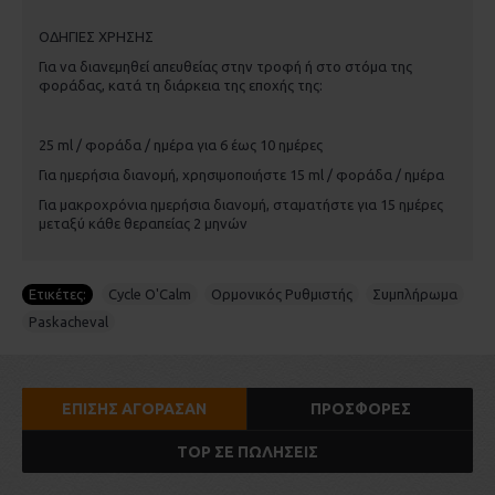
ΟΔΗΓΙΕΣ ΧΡΗΣΗΣ
Για να διανεμηθεί απευθείας στην τροφή ή στο στόμα της
φοράδας, κατά τη διάρκεια της εποχής της:
25 ml / φοράδα / ημέρα για 6 έως 10 ημέρες
Για ημερήσια διανομή, χρησιμοποιήστε 15 ml / φοράδα / ημέρα
Για μακροχρόνια ημερήσια διανομή, σταματήστε για 15 ημέρες
μεταξύ κάθε θεραπείας 2 μηνών
Ετικέτες:
Cycle O'Calm
,
Ορμονικός Ρυθμιστής
,
Συμπλήρωμα
,
Paskacheval
ΕΠΊΣΗΣ ΑΓΌΡΑΣΑΝ
ΠΡΟΣΦΟΡΈΣ
TOP ΣΕ ΠΩΛΉΣΕΙΣ