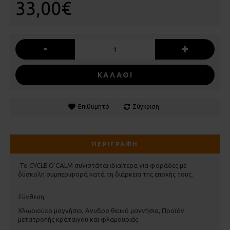
33,00€
-
+
ΚΑΛΆΘΙ
Επιθυμητό
Σύγκριση
ΠΕΡΙΓΡΑΦΉ
Το CYCLE O'CALM συνιστάται ιδιαίτερα για φοράδες με
δύσκολη συμπεριφορά κατά τη διάρκεια της εποχής τους.
Σύνθεση
Χλωριούχο μαγνήσιο, Άνυδρο θειικό μαγνήσιο, Προϊόν
μετατροπής κράταιγου και φλαμουριάς.