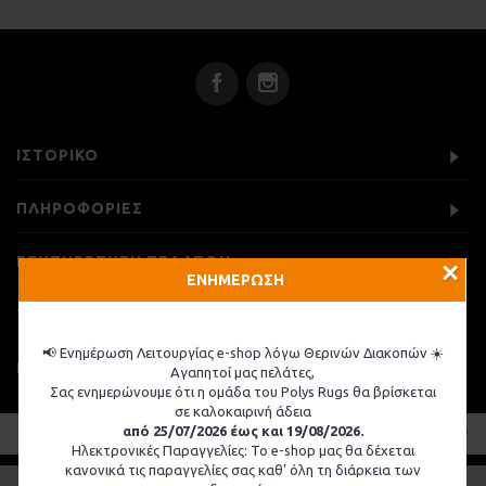
ΙΣΤΟΡΙΚΌ
ΠΛΗΡΟΦΟΡΙΕΣ
ΕΞΥΠΗΡΕΤΗΣΗ ΠΕΛΑΤΩΝ
×
ΕΝΗΜΕΡΩΣΗ
ΤΡΟΠΟΙ ΕΠΙΚΟΙΝΩΝΙΑΣ
📢 Ενημέρωση Λειτουργίας e-shop λόγω Θερινών Διακοπών ☀️
ΕΓΓΡΑΦΉ ΣΤΟ NEWSLETTER
Αγαπητοί μας πελάτες,
Σας ενημερώνουμε ότι η ομάδα του Polys Rugs θα βρίσκεται
σε καλοκαιρινή άδεια
από 25/07/2026 έως και 19/08/2026.
Copyright © 2025, Poly's Rugs Tack Shop - Designed and supported by
Digisol Ltd
Ηλεκτρονικές Παραγγελίες: Το e-shop μας θα δέχεται
κανονικά τις παραγγελίες σας καθ' όλη τη διάρκεια των