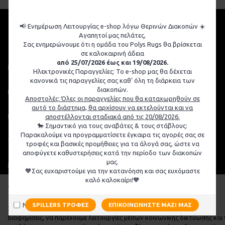
📢 Ενημέρωση Λειτουργίας e-shop λόγω Θερινών Διακοπών ☀️
Αγαπητοί μας πελάτες,
Σας ενημερώνουμε ότι η ομάδα του Polys Rugs θα βρίσκεται
σε καλοκαιρινή άδεια
από 25/07/2026 έως και 19/08/2026.
ΙΣΤΟΡΙΚΌ
Ηλεκτρονικές Παραγγελίες: Το e-shop μας θα δέχεται
κανονικά τις παραγγελίες σας καθ' όλη τη διάρκεια των
διακοπών.
ΠΛΗΡΟΦΟΡΙΕΣ
Αποστολές: Όλες οι παραγγελίες που θα καταχωρηθούν σε
αυτό το διάστημα, θα αρχίσουν να εκτελούνται και να
ΕΞΥΠΗΡΕΤΗΣΗ ΠΕΛΑΤΩΝ
αποστέλλονται σταδιακά από τις 20/08/2026.
🐎 Σημαντικό για τους αναβάτες & τους στάβλους:
Παρακαλούμε να προγραμματίσετε έγκαιρα τις αγορές σας σε
ΤΡΟΠΟΙ ΕΠΙΚΟΙΝΩΝΙΑΣ
τροφές και βασικές προμήθειες για τα άλογά σας, ώστε να
αποφύγετε καθυστερήσεις κατά την περίοδο των διακοπών
μας.
ΕΓΓΡΑΦΉ ΣΤΟ NEWSLETTER
🧡Σας ευχαριστούμε για την κατανόηση και σας ευχόμαστε
καλό καλοκαίρι!🧡
Το site μας χρησιμοποιεί cookies
Copyright © 2025, Poly's Rugs Tack Shop - Designed and supported by
Digisol Ltd
Να μην εμφανιστεί ξανά
SPILLERS ΤΡΟΦΈΣ
ΕΠΙΚΟΙΝΩΝΉΣΤΕ ΜΑΖΊ ΜΑΣ
Χρησιμοποιούμε cookies για να εξατομικεύσουμε περιεχόμενο και
διαφημίσεις, να παρέχουμε λειτουργίες μέσων κοινωνικής δικτύωσης και