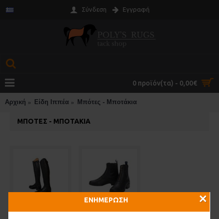
Σύνδεση
Εγγραφή
0 προϊόν(τα) - 0,00€
Αρχική
Είδη Ιππέα
Μπότες - Μποτάκια
ΜΠΌΤΕΣ - ΜΠΟΤΆΚΙΑ
×
ΕΝΗΜΕΡΩΣΗ
Μπότες (19)
Μποτάκια (7)