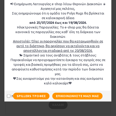
📢 Ενημέρωση Λειτουργίας e-shop λόγω Θερινών Διακοπών ☀️
Αγαπητοί μας πελάτες,
Σας ενημερώνουμε ότι η ομάδα του Polys Rugs θα βρίσκεται
σε καλοκαιρινή άδεια
από 25/07/2026 έως και 19/08/2026.
Ηλεκτρονικές Παραγγελίες: Το e-shop μας θα δέχεται
κανονικά τις παραγγελίες σας καθ' όλη τη διάρκεια των
διακοπών.
Αποστολές: Όλες οι παραγγελίες που θα καταχωρηθούν σε
αυτό το διάστημα, θα αρχίσουν να εκτελούνται και να
αποστέλλονται σταδιακά από τις 20/08/2026.
🐎 Σημαντικό για τους αναβάτες & τους στάβλους:
Παρακαλούμε να προγραμματίσετε έγκαιρα τις αγορές σας σε
τροφές και βασικές προμήθειες για τα άλογά σας, ώστε να
αποφύγετε καθυστερήσεις κατά την περίοδο των διακοπών
μας.
🧡Σας ευχαριστούμε για την κατανόηση και σας ευχόμαστε
καλό καλοκαίρι!🧡
Προστερνίδιο ZILCO Deluxe SS
110,00€
Να μην εμφανιστεί ξανά
SPILLERS ΤΡΟΦΈΣ
ΕΠΙΚΟΙΝΩΝΉΣΤΕ ΜΑΖΊ ΜΑΣ
ΚΑΛΆΘΙ