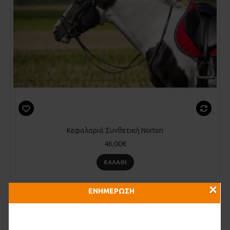
Κεφαλαριά Συνθετική Norton
46,00€
ΚΑΛΆΘΙ
×
ΕΝΗΜΕΡΩΣΗ
Εξαντλήθηκε