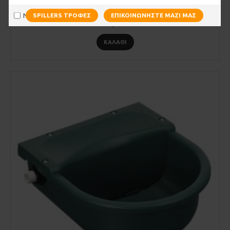
Ποτίστρα πλαστική με "κουτάλι"
Να μην εμφανιστεί ξανά
SPILLERS ΤΡΟΦΈΣ
ΕΠΙΚΟΙΝΩΝΉΣΤΕ ΜΑΖΊ ΜΑΣ
31,00€
ΚΑΛΆΘΙ