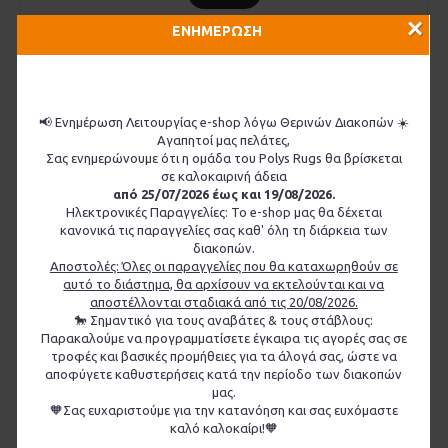
×
ΕΝΗΜΕΡΩΣΗ
📢 Ενημέρωση Λειτουργίας e-shop λόγω Θερινών Διακοπών ☀️
Αγαπητοί μας πελάτες,
Σας ενημερώνουμε ότι η ομάδα του Polys Rugs θα βρίσκεται
σε καλοκαιρινή άδεια
από 25/07/2026 έως και 19/08/2026.
Ηλεκτρονικές Παραγγελίες: Το e-shop μας θα δέχεται
κανονικά τις παραγγελίες σας καθ' όλη τη διάρκεια των
διακοπών.
Αποστολές: Όλες οι παραγγελίες που θα καταχωρηθούν σε
αυτό το διάστημα, θα αρχίσουν να εκτελούνται και να
αποστέλλονται σταδιακά από τις 20/08/2026.
🐎 Σημαντικό για τους αναβάτες & τους στάβλους:
Παρακαλούμε να προγραμματίσετε έγκαιρα τις αγορές σας σε
τροφές και βασικές προμήθειες για τα άλογά σας, ώστε να
αποφύγετε καθυστερήσεις κατά την περίοδο των διακοπών
μας.
🧡Σας ευχαριστούμε για την κατανόηση και σας ευχόμαστε
καλό καλοκαίρι!🧡