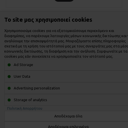
Το site μας χρησιμοποιεί cookies
Εμφάνιση 1 έως 9 από 9 (1 Σελ.)
Χρησιμοποιούμε cookies για να εξατομικεύσουμε περιεχόμενο και
διαφημίσεις, να παρέχουμε λειτουργίες μέσων κοινωνικής δικτύωσης και
αναλύουμε την επισκεψιμότητά μας. Μοιραζόμαστε επίσης πληροφορίες
σχετικά με τη χρήση του ιστότοπού μας με τους συνεργάτες μας στα μέσ
κοινωνικής δικτύωσης, τη διαφήμιση και την ανάλυση. Συμφωνείτε με τα
cookies μας εάν συνεχίσετε να χρησιμοποιείτε τον ιστότοπό μας.
ΙΣΤΟΡΙΚΌ
Ad Storage
User Data
ΠΛΗΡΟΦΟΡΙΕΣ
Advertising personalization
ΕΞΥΠΗΡΕΤΗΣΗ ΠΕΛΑΤΩΝ
Storage of analytics
ΤΡΟΠΟΙ ΕΠΙΚΟΙΝΩΝΙΑΣ
Πολιτική Απορρήτου
Αποδέχομαι όλα
ΕΓΓΡΑΦΉ ΣΤΟ NEWSLETTER
Αποδέχομαι επιλεγμένα