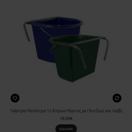
Ταΐστρα-Ποτίστρα 15 λίτρων Πόρτας με Γάντζους και Λαβή
18,00€
ΚΑΛΆΘΙ